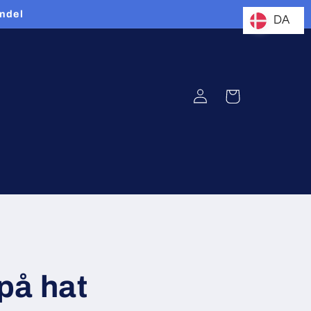
andel
DA
Log
Indkøbskurv
ind
på hat