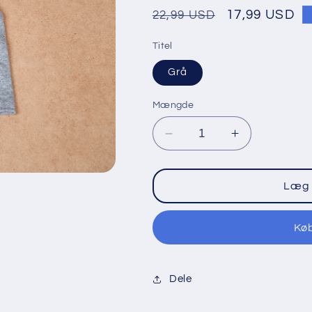
Normalpris
Tilbudspris
17,99 USD
22,99 USD
Titel
Grå
Mængde
Reducer
Øg
mængden
mængden
for
for
eksempelhue
eksempelhu
Læg 
Kø
Dele