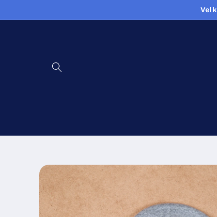
Spring
Velk
til
indhold
Spring til
produktinformation