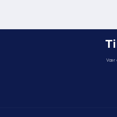
Ti
Vær d