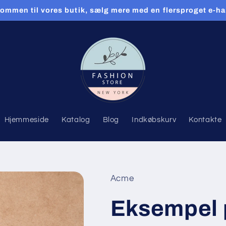
ommen til vores butik, sælg mere med en flersproget e-h
Hjemmeside
Katalog
Blog
Indkøbskurv
Kontakte
Acme
Eksempel 